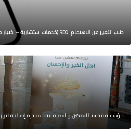
طلب التعبير عن الاهتمام REOI (خدمات استشارية – اختيار مكتب إشراف هندسي)
مؤسسة قدسنا للتمكين والتنمية تنفذ مبادرة إنسانية لتوزي