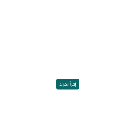
قدسنا للتمكين والتنمي
السكن بترميم 20 منزلا
إقرأ المزيد